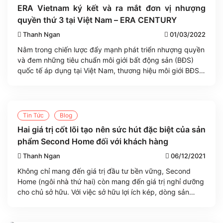
ERA Vietnam ký kết và ra mắt đơn vị nhượng
quyền thứ 3 tại Việt Nam – ERA CENTURY
Thanh Ngan
01/03/2022
Nằm trong chiến lược đẩy mạnh phát triển nhượng quyền
và đem những tiêu chuẩn môi giới bất động sản (BĐS)
quốc tế áp dụng tại Việt Nam, thương hiệu môi giới BĐS
từ Hoa Kỳ – ERA Real Estate Vietnam (ERA Vietnam) vừa
chính thức ký kết nhượng quyền thành công và ra mắt
[...]
Tin Tức
Blog
Hai giá trị cốt lõi tạo nên sức hút đặc biệt của sản
phẩm Second Home đối với khách hàng
Thanh Ngan
06/12/2021
Không chỉ mang đến giá trị đầu tư bền vững, Second
Home (ngôi nhà thứ hai) còn mang đến giá trị nghỉ dưỡng
cho chủ sở hữu. Với việc sở hữu lợi ích kép, dòng sản
phẩm này đã tạo nên giá trị khác biệt và trở thành “ứng
cử viên sáng giá” cho các [...]