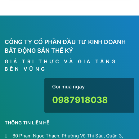
cao tốc Tân Phú – [...]
CÔNG TY CỔ PHẦN ĐẦU TƯ KINH DOANH
BẤT ĐỘNG SẢN THẾ KỶ
GIÁ TRỊ THỰC VÀ GIA TĂNG
BỀN VỮNG
Gọi mua nga
09879
THÔNG TIN LIÊN HỆ
80 Phạm Ngọc Thạch, Phường Võ Thị Sáu, Quận 3,