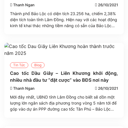
Thanh Ngan
26/10/2021
Thành phố Bảo Lộc có diện tích 23.256 ha, chiếm 2,38%
diện tích toàn tỉnh Lâm Đồng. Hiện nay với các hoạt động
kinh tế khai thác những tiềm năng có sẵn của Bảo Lộc
cùng định hướng phát triển kinh tế xã hội trong 05 năm
tới ở tất cả các lĩnh vực về [...]
Tin Tức
Blog
Cao tốc Dầu Giây – Liên Khương khởi động,
nhiều nhà đầu tư “đặt cược” vào BĐS nơi này
Thanh Ngan
26/10/2021
Mới đây nhất, UBND tỉnh Lâm Đồng cho biết sẽ dồn một
lượng lớn ngân sách địa phương trong vòng 5 năm tới để
góp vào dự án PPP đường cao tốc Tân Phú – Bảo Lộc
(đoạn thành phần của cao tốc Dầu Dây – Liên Khương).
Đây là động thái khiến thị trường [...]