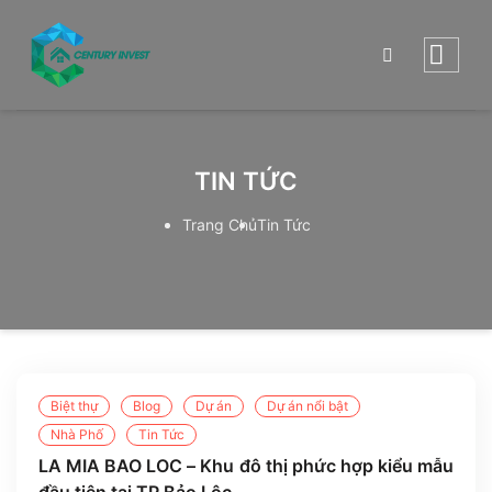
Skip
to
content
TIN TỨC
Trang Chủ
Tin Tức
Biệt thự
Blog
Dự án
Dự án nổi bật
Nhà Phố
Tin Tức
LA MIA BAO LOC – Khu đô thị phức hợp kiểu mẫu