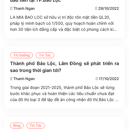
đầu tiên tại TP.Bảo Lộc
Thanh Ngan
29/10/2022
LA MIA BAO LOC sở hữu vị trí độc tôn mặt tiền QL20,
pháp lý minh bạch có 1/500, quy hoạch hoàn chỉnh với
hơn 30 tiện ích đẳng cấp và đặc biệt có phong cách kiến
trúc Florence – Tuscany nước Ý vô cùng độc đáo, tạo
thành khu đô thị phức hợp kiểu [...]
Thị trường
Tin Tức
Thành phố Bảo Lộc, Lâm Đồng sẽ phát triển ra
sao trong thời gian tới?
Thanh Ngan
17/10/2022
Trong giai đoạn 2021-2025, thành phố Bảo Lộc sẽ từng
bước khắc phục và hoàn thiện các tiêu chuẩn chưa đạt
của đô thị loại 3 để lập đề án công nhận đô thị Bảo Lộc là
đô thị loại 2 trước năm 2025. Ngày 10/10/2022, UBND
thành phố Bảo Lộc (tỉnh Lâm Đồng) phát đi Công [...]
Blog
Tin Tức