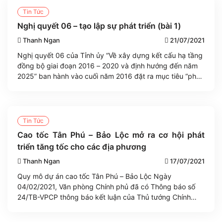
Tin Tức
Nghị quyết 06 – tạo lập sự phát triển (bài 1)
Thanh Ngan
21/07/2021
Nghị quyết 06 của Tỉnh ủy “Về xây dựng kết cấu hạ tầng
đồng bộ giai đoạn 2016 – 2020 và định hướng đến năm
2025” ban hành vào cuối năm 2016 đặt ra mục tiêu “phát
triển nhanh hệ thống kết cấu hạ tầng” đáp ứng yêu cầu
phát triển kinh tế – xã [...]
Tin Tức
Cao tốc Tân Phú – Bảo Lộc mở ra cơ hội phát
triển tăng tốc cho các địa phương
Thanh Ngan
17/07/2021
Quy mô dự án cao tốc Tân Phú – Bảo Lộc Ngày
04/02/2021, Văn phòng Chính phủ đã có Thông báo số
24/TB-VPCP thông báo kết luận của Thủ tướng Chính
phủ. Theo đó, Thủ tướng đồng ý giao UBND tỉnh Lâm
Đồng tổ chức thực hiện dự án đầu tư xây dựng đường