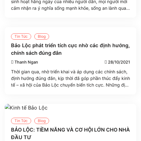
sinh hoạt hằng ngày của nhiều người dân, mọi người mới
cảm nhận ra ý nghĩa sống mạnh khỏe, sống an lành quan
trọng như thế nào. Chọn môi trường sống trong lành cho
bản thân và gia đình, giờ là tiêu chí [...]
Tin Tức
Blog
Bảo Lộc phát triển tích cực nhờ các định hướng,
chính sách đúng đắn
Thanh Ngan
28/10/2021
Thời gian qua, nhờ triển khai và áp dụng các chính sách,
định hướng đúng đắn, kịp thời đã góp phần thúc đẩy kinh
tế – xã hội của Bảo Lộc chuyển biến tích cực. Những định
hướng và chính sách nổi bật Bảo Lộc nằm trên Quốc lộ
20, giáp với các tỉnh Duyên [...]
Tin Tức
Blog
BẢO LỘC: TIỀM NĂNG VÀ CƠ HỘI LỚN CHO NHÀ
ĐẦU TƯ