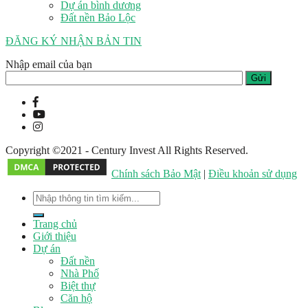
Dự án bình dương
Đất nền Bảo Lộc
ĐĂNG KÝ NHẬN BẢN TIN
Nhập email của bạn
Copyright ©2021 - Century Invest All Rights Reserved.
Chính sách Bảo Mật
|
Điều khoản sử dụng
Trang chủ
Giới thiệu
Dự án
Đất nền
Nhà Phố
Biệt thự
Căn hộ