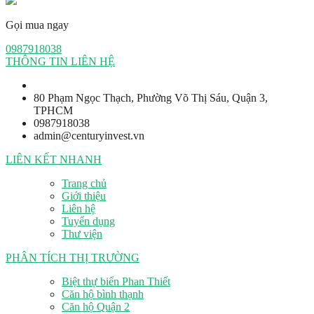
Gọi mua ngay
0987918038
THÔNG TIN LIÊN HỆ
80 Phạm Ngọc Thạch, Phường Võ Thị Sáu, Quận 3,
TPHCM
0987918038
admin@centuryinvest.vn
LIÊN KẾT NHANH
Trang chủ
Giới thiệu
Liên hệ
Tuyển dụng
Thư viện
PHÂN TÍCH THỊ TRƯỜNG
Biệt thự biển Phan Thiết
Căn hộ bình thạnh
Căn hộ Quận 2