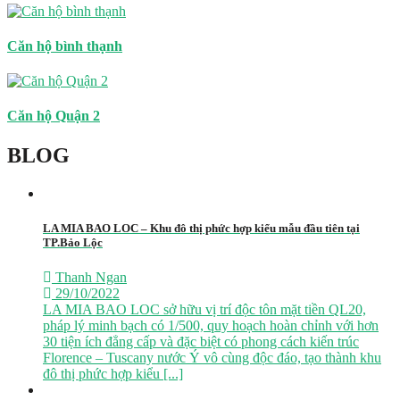
Căn hộ bình thạnh
Căn hộ Quận 2
BLOG
LA MIA BAO LOC – Khu đô thị phức hợp kiểu mẫu đầu tiên tại
TP.Bảo Lộc
Thanh Ngan
29/10/2022
LA MIA BAO LOC sở hữu vị trí độc tôn mặt tiền QL20,
pháp lý minh bạch có 1/500, quy hoạch hoàn chỉnh với hơn
30 tiện ích đẳng cấp và đặc biệt có phong cách kiến trúc
Florence – Tuscany nước Ý vô cùng độc đáo, tạo thành khu
đô thị phức hợp kiểu [...]