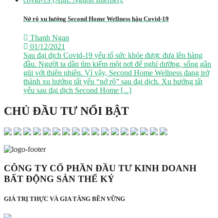
Nở rộ xu hướng Second Home Wellness hậu Covid-19
Thanh Ngan
01/12/2021
Sau đại dịch Covid-19 yếu tố sức khỏe được đưa lên hàng
đầu. Người ta dần tìm kiếm một nơi để nghỉ dưỡng, sống gần
gũi với thiên nhiên. Vì vậy, Second Home Wellness đang trở
thành xu hướng tất yếu “nở rộ” sau đại dịch. Xu hướng tất
yếu sau đại dịch Second Home [...]
CHỦ ĐẦU TƯ NỔI BẬT
CÔNG TY CỔ PHẦN ĐẦU TƯ KINH DOANH
BẤT ĐỘNG SẢN THẾ KỶ
GIÁ TRỊ THỰC VÀ GIA TĂNG BỀN VỮNG