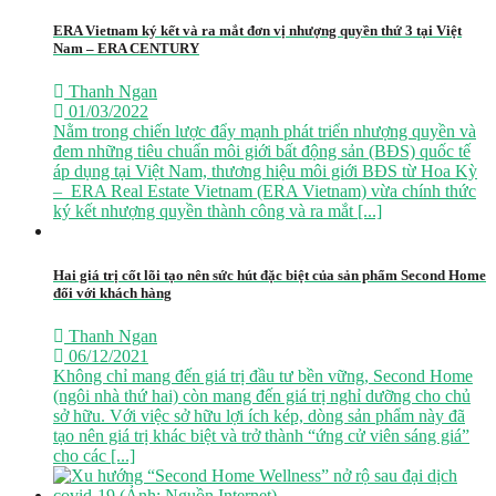
ERA Vietnam ký kết và ra mắt đơn vị nhượng quyền thứ 3 tại Việt
Nam – ERA CENTURY
Thanh Ngan
01/03/2022
Nằm trong chiến lược đẩy mạnh phát triển nhượng quyền và
đem những tiêu chuẩn môi giới bất động sản (BĐS) quốc tế
áp dụng tại Việt Nam, thương hiệu môi giới BĐS từ Hoa Kỳ
– ERA Real Estate Vietnam (ERA Vietnam) vừa chính thức
ký kết nhượng quyền thành công và ra mắt [...]
Hai giá trị cốt lõi tạo nên sức hút đặc biệt của sản phẩm Second Home
đối với khách hàng
Thanh Ngan
06/12/2021
Không chỉ mang đến giá trị đầu tư bền vững, Second Home
(ngôi nhà thứ hai) còn mang đến giá trị nghỉ dưỡng cho chủ
sở hữu. Với việc sở hữu lợi ích kép, dòng sản phẩm này đã
tạo nên giá trị khác biệt và trở thành “ứng cử viên sáng giá”
cho các [...]