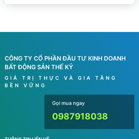
CÔNG TY CỔ PHẦN ĐẦU TƯ KINH DOANH
BẤT ĐỘNG SẢN THẾ KỶ
GIÁ TRỊ THỰC VÀ GIA TĂNG
BỀN VỮNG
Gọi mua ngay
0987918038