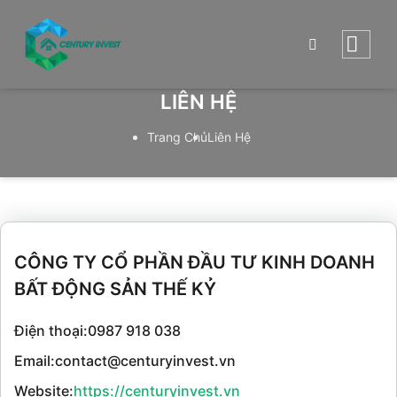
Skip
to
content
LIÊN HỆ
Trang Chủ
Liên Hệ
CÔNG TY CỔ PHẦN ĐẦU TƯ KINH DOANH
BẤT ĐỘNG SẢN THẾ KỶ
Điện thoại:0987 918 038
Email:contact@centuryinvest.vn
Website:
https://centuryinvest.vn