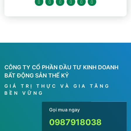
CÔNG TY CỔ PHẦN ĐẦU TƯ KINH DOANH
BẤT ĐỘNG SẢN THẾ KỶ
GIÁ TRỊ THỰC VÀ GIA TĂNG
BỀN VỮNG
Gọi mua ngay
0987918038